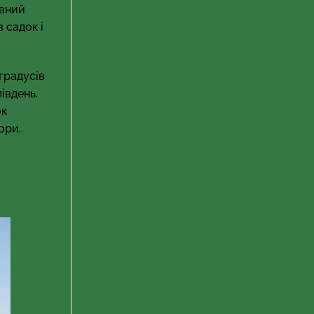
овний
 садок і
 градусів
івдень.
ок
ори.