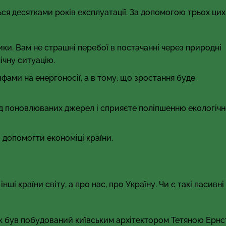
ся десятками років експлуатації. За допомогою трьох цих
ики. Вам не страшні перебої в постачанні через природні
ічну ситуацію.
фами на енергоносії, а в тому, що зростання буде
д поновлюваних джерел і сприяєте поліпшенню екологічн
 допомогти економіці країни.
нші країни світу, а про нас, про Україну. Чи є такі пасивн
 був побудований київським архітектором Тетяною Ернс