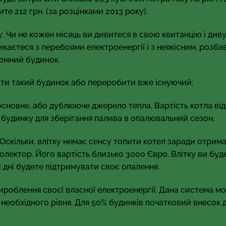
е 212 грн. (за розцінками 2013 року).
Чи не кожен місяць ви дивитеся в свою квитанцію і див
икаєтеся з перебоями електроенергії і з неякісним, розб
номний будинок.
мати такий будинок або переробити вже існуючий:
сновне, або дублююче джерело тепла. Вартість котла від
 будинку для зберігання палива в опалювальний сезон.
Оскільки, влітку немає сенсу топити котел заради отрим
колектор. Його вартість близько 3000 Євро. Влітку ви буд
і дні будете підтримувати своє опалення.
ироблення своєї власної електроенергії. Дана система м
я необхідного рівня. Для 50% будинків початковий внесок д