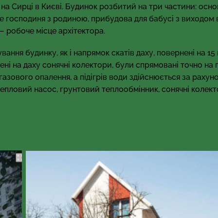
’ї на Сирці в Києві. Будинок розбитий на три частини: осн
е господиня з родиною, прибудова для бабусі з виходом в
 робоче місце архітектора.
ання будинку, як і напрямок скатів даху, повернені на 15
ені на даху сонячні колектори, були спрямовані точно на п
газового опалення, а підігрів води здійснюється за рахун
епловий насос, грунтовий теплообмінник, сонячні колект