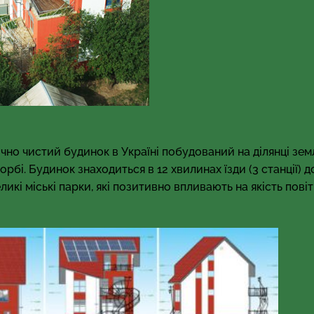
чно чистий будинок в Україні побудований на ділянці зем
рбі. Будинок знаходиться в 12 хвилинах їзди (3 станції) д
кі міські парки, які позитивно впливають на якість повіт