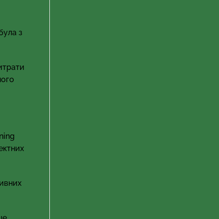
була з
витрати
ного
ning
ектних
сивних
це