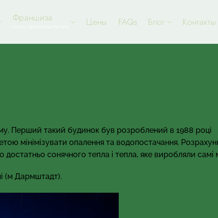
Франшиза
Цены
FAQs
Блог
Контакты
стань производителем
тому. Перший такий будинок був розроблений в 1988 році
тою мінімізувати опалення та водопостачання. Розрахун
 достатньо сонячного тепла і тепла, яке виробляли самі 
і (м Дармштадт).