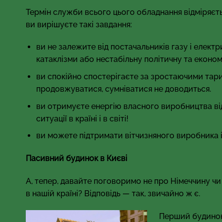
Термін служби всього цього обладнання відміряєть
ви вирішуєте такі завдання:
ви не залежите від постачальників газу і електр
катаклізми або нестабільну політичну та економ
ви спокійно спостерігаєте за зростаючими тари
продовжуватися, сумніватися не доводиться.
ви отримуєте енергію власного виробництва ві
ситуації в країні і в світі!
ви можете підтримати вітчизняного виробника і
Пасивний будинок в Києві
А, тепер, давайте поговоримо не про Німеччину чи і
в нашій країні? Відповідь — так, звичайно ж є.
Перший будинок