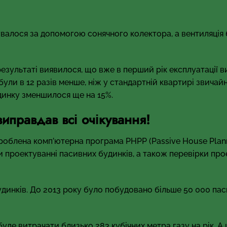
валося за допомогою сонячного колектора, а вентиляція 
езультаті виявилося, що вже в перший рік експлуатації 
були в 12 разів менше, ніж у стандартній квартирі звичай
динку зменшилося ще на 15%.
иправдав всі очікування!
роблена комп’ютерна програма PHPP (Passive House Plan
и проектуванні пасивних будинків, а також перевірки про
удинків. До 2013 року було побудовано більше 50 000 па
уде витрачати близько 283 кубічних метра газу на рік. А 