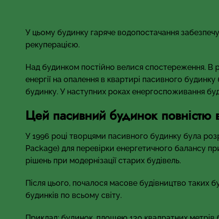
У цьому будинку гаряче водопостачання забезпечу
рекуперацією.
Над будинком постійно велися спостереження. В р
енергії на опалення в квартирі пасивного будинку 
будинку. У наступних роках енергоспоживання бу
Цей пасивний будинок повністю в
У 1996 році творцями пасивного будинку була роз
Package) для перевірки енергетичного балансу пр
рішень при модернізації старих будівель.
Після цього, почалося масове будівництво таких б
будинків по всьому світу.
Приклад: будинок, площею 130 квадратних метрів б