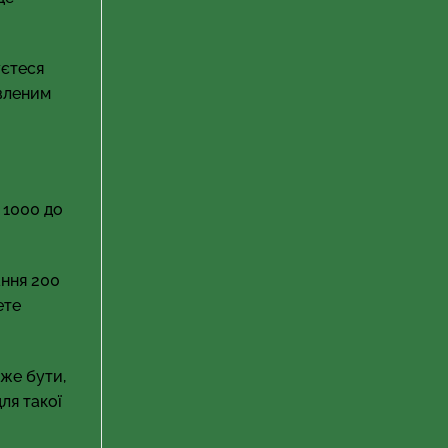
уєтеся
авленим
 1000 до
ання 200
ете
оже бути,
ля такої