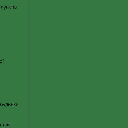
 пунктів
ої
і будинки
т для