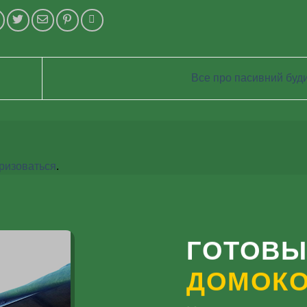
Все про пасивний буд
ризоваться
.
ГОТОВЫ
ДОМОК