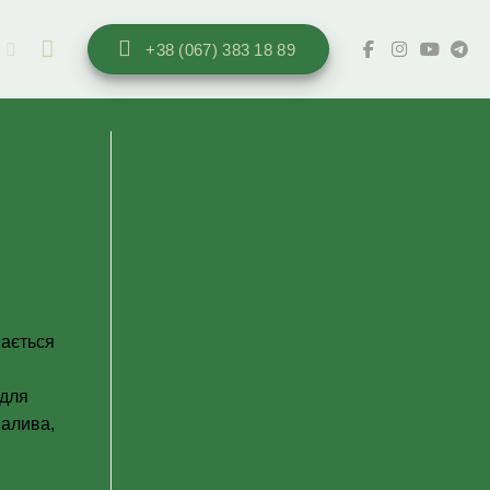
ы
+38 (067) 383 18 89
вається
 для
палива,