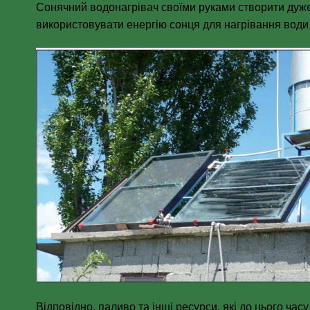
Сонячний водонагрівач своїми руками створити дуже 
використовувати енергію сонця для нагрівання вод
Відповідно, паливо та інші ресурси, які до цього ча