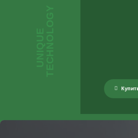
Y
U
N
I
Q
U
E
T
E
C
H
N
O
L
O
G
Купит