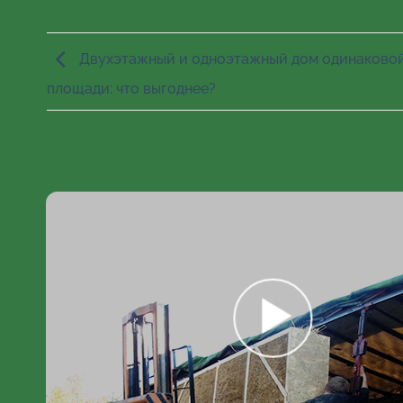
Двухэтажный и одноэтажный дом одинаково
площади: что выгоднее?