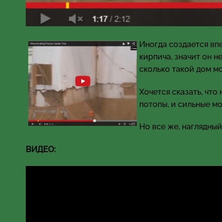
Иногда создается впе
кирпича, значит он н
сколько такой дом м
Хочется сказать, что
потопы, и сильные м
Но все же, наглядны
ВИДЕО: