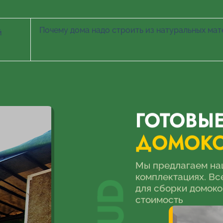
Почему дома надо строить из натуральных ма
й
ГОТОВЫ
ДОМОК
Мы предлагаем на
комплектациях. В
для сборки домоко
стоимость