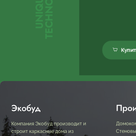
Y
U
N
I
Q
U
E
T
E
C
H
N
O
L
O
G
Купи
Экобуд
Прои
Компания Экобуд производит и
Домоко
строит каркасные дома из
Стеновы