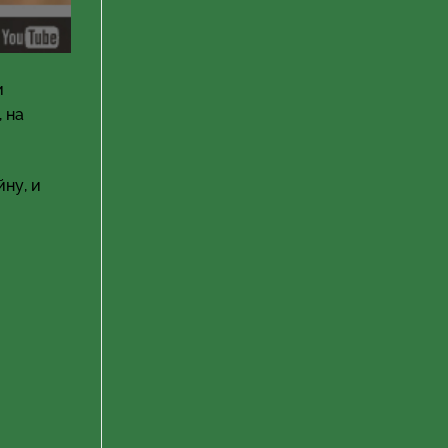
и
 на
ну, и