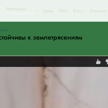
Франшиза
Цены
FAQs
Блог
Контакты
стань производителем
РОСЫ
стойчивы к землетрясениям