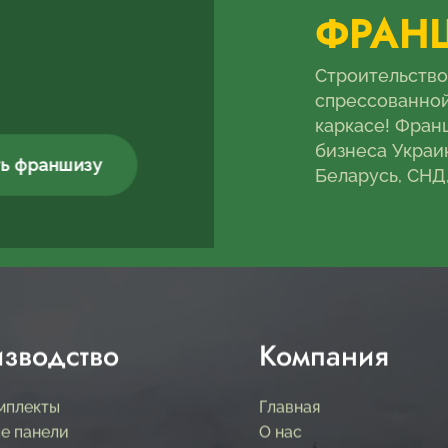
ФРАН
Строительство
спрессованно
каркасе! Фран
бизнеса Украи
ть франшизу
Беларусь, СНД,
зводство
Компания
мплекты
Главная
е панели
О нас