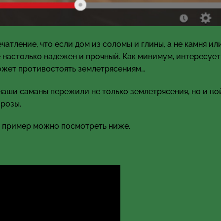
чатление, что если дом из соломы и глины, а не камня ил
е настолько надежен и прочный. Как минимум, интересует,
ожет противостоять землетрясениям…
 наши саманы пережили не только землетрясения, но и вой
орозы.
й пример можно посмотреть ниже.