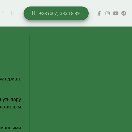
ы
+38 (067) 383 18 89
материал.
нуть пару
олотистым
саманными