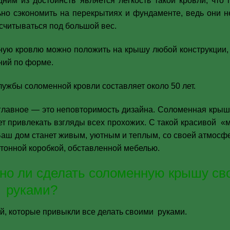
дним из достоинств является легкость такой кровли, что 
ьно сэкономить на перекрытиях и фундаменте, ведь они 
ссчитываться под большой вес.
ую кровлю можно положить на крышу любой конструкции, 
ний по форме.
лужбы соломенной кровли составляет около 50 лет.
главное — это неповторимость дизайна. Соломенная кры
ет привлекать взгляды всех прохожих. С такой красивой «
аш дом станет живым, уютным и теплым, со своей атмосфе
етонной коробкой, обставленной мебелью.
но ли сделать соломенную крышу св
руками?
й, которые привыкли все делать своими руками.