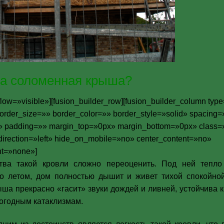
на соломенная крыша?
low=»visible»][fusion_builder_row][fusion_builder_column typ
order_size=»» border_color=»» border_style=»solid» spacing
 padding=»» margin_top=»0px» margin_bottom=»0px» class=
irection=»left» hide_on_mobile=»no» center_content=»no»
ht=»none»]
тва такой кровли сложно переоценить. Под ней тепло
о летом, дом полностью дышит и живет тихой спокойно
ыша прекрасно «гасит» звуки дождей и ливней, устойчива к
огодным катаклизмам.