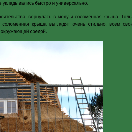
е укладывались быстро и универсально.
роительства, вернулась в моду и соломенная крыша. Толь
— соломенная крыша выглядят очень стильно, всем сво
с окружающей средой.