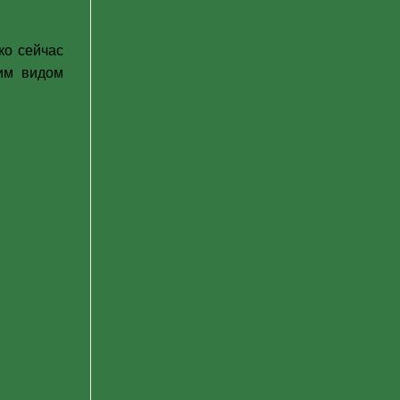
ко сейчас
им видом