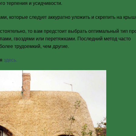
ого терпения и усидчивости.
, которые следует аккуратно уложить и скрепить на крыш
стоятельно, то вам предстоит выбрать оптимальный тип п
пами, гвоздями или перетяжками. Последний метод часто
более трудоемкий, чем другие.
ся
здесь.