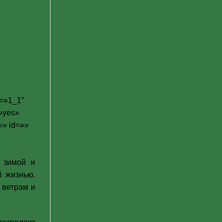
e=»1_1″
=»yes»
»» id=»»
 зимой и
й жизнью.
 ветрам и