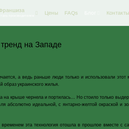
Франшиза
Цены
FAQs
Блог
Контакт
стань производителем
тренд на Западе
чается, а ведь раньше люди только и использовали этот 
 образ украинского жилья.
 на крыше чернела и портилась… Но стоило только выдер
вля абсолютно идеальной, с янтарно-желтой окраской и з
о временем эта технология отошла в прошлое вместе с 