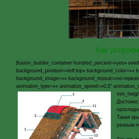
Как устрое
[fusion_builder_container hundred_percent=»yes» overf
background_position=»left top» background_color=»» b
background_image=»» background_repeat=»no-repeat»
animation_type=»» animation_speed=»0.3″ animation_d
min_heig
Достоинс
прохладн
Такая кр
разным п