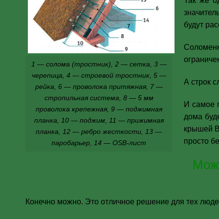
Так же о
значител
будут ра
Соломенн
ограниче
1 — солома (тростник), 2 — сетка, 3 —
черепица, 4 — строевой тростник, 5 —
А строк с
рейка, 6 — проволока притяжная, 7 —
стропильная система, 8 — 5 мм
И самое 
проволока крепежная, 9 — поджимная
дома буд
планка, 10 — поджим, 11 — прижимная
крышей В
планка, 12 — ребро жесткости, 13 —
просто б
паробарьер, 14 — OSB-лист
Мож
Конечно можно. Это отличное решение для тех люде