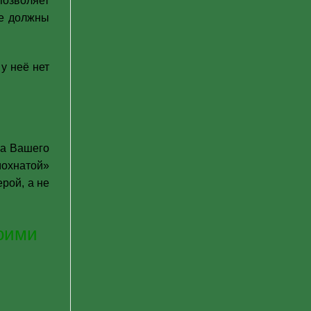
позволяет
не должны
у неё нет
ша Вашего
мохнатой»
рой, а не
оими