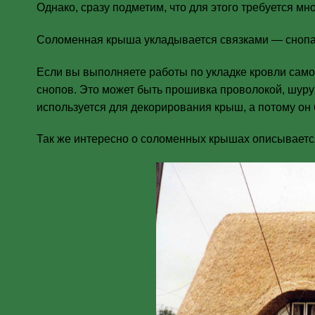
Однако, сразу подметим, что для этого требуется мн
Соломенная крыша укладывается связками — снопами
Если вы выполняете работы по укладке кровли само
снопов. Это может быть прошивка проволокой, шуру
используется для декорирования крыш, а потому он 
Так же интересно о соломенных крышах описывает