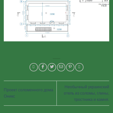
Необычный украинский
Проект соломенного дома
отель из соломы, глины,
Оникс
тростника и камня.