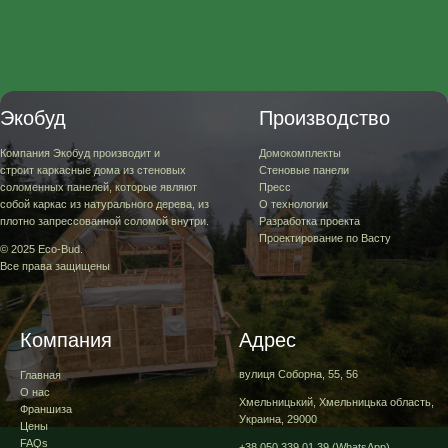
Экобуд
Производство
Компания Экобуд производит и
Домокомплекты
строит каркасные дома из стеновых
Стеновые панели
соломенных панелей, которые являют
Пресс
собой каркас из натурального дерева, из
О технологии
плотно запрессованной соломой внутри.
Разработка проекта
Проектирование по Васту
© 2025 Eco-Bud.
Все права защищены
Компания
Адрес
вулиця Соборна, 55, 56
Главная
О нас
Хмельницький, Хмельницька область,
Франшиза
Украина, 29000
Цены
FAQs
+38 050 339 01 39
(WhatsApp)