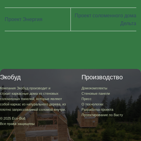
Проект соломенного дома
Проект Энергия
Дельта
Экобуд
Производство
Компания Экобуд производит и
Домокомплекты
строит каркасные дома из стеновых
Стеновые панели
соломенных панелей, которые являют
Пресс
собой каркас из натурального дерева, из
О технологии
плотно запрессованной соломой внутри.
Разработка проекта
Проектирование по Васту
© 2025 Eco-Bud.
Все права защищены