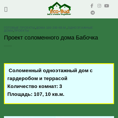
Skip
to
content
ГОТОВЫЕ ПРОЕКТЫ
,
ДОМА 100-200 КВ.М.
,
ОДНОЭТАЖНЫЕ
ДОМА
,
ПРОЕКТЫ
Проект соломенного дома Бабочка
Соломенный одноэтажный дом с
гардеробом и террасой
Количество комнат: 3
Площадь: 107, 10 кв.м.