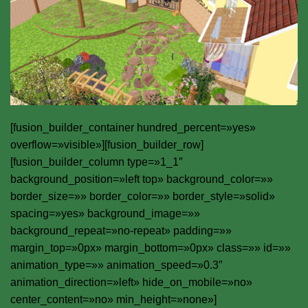
[fusion_builder_container hundred_percent=»yes»
overflow=»visible»][fusion_builder_row]
[fusion_builder_column type=»1_1″
background_position=»left top» background_color=»»
border_size=»» border_color=»» border_style=»solid»
spacing=»yes» background_image=»»
background_repeat=»no-repeat» padding=»»
margin_top=»0px» margin_bottom=»0px» class=»» id=»»
animation_type=»» animation_speed=»0.3″
animation_direction=»left» hide_on_mobile=»no»
center_content=»no» min_height=»none»]