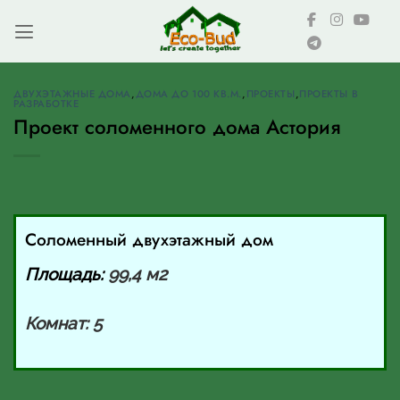
Skip
to
content
ДВУХЭТАЖНЫЕ ДОМА
,
ДОМА ДО 100 КВ.М.
,
ПРОЕКТЫ
,
ПРОЕКТЫ В
РАЗРАБОТКЕ
Проект соломенного дома Астория
Соломенный двухэтажный дом
Площадь:
99,4 м2
Комнат: 5