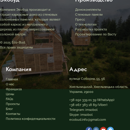
Компания Экобуд производит и
Домокомплекты
строит каркасные дома из стеновых
Стеновые панели
соломенных панелей, которые являют
Пресс
собой каркас из натурального
О технологии
дерева, из плотно запрессованной
Разработка проекта
соломой внутри.
Проектирование по Васту
© 2025 Eco-Bud.
Все права защищены
Компания
Адрес
вулиця Соборна, 55, 56
Главная
О нас
Хмельницький, Хмельницька область,
Франшиза
Украина, 29000
Цены
FAQs
+38 050 339 01 39
(WhatsApp)
Проекты
+38 067 383 18 89
(Viber)
Блог
Telegram:
imsobol
Контакты
Skype:
imsobol
Политика конфиденциальности
ecobud.info@gmail.com