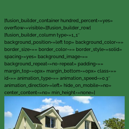
[fusion_builder_container hundred_percent=»yes»
overflow=»visible»][fusion_builder_row]
[fusion_builder_column type=»1_1″
background_position=»left top» background_color=»»
border_size=»» border_color=»» border_style=»solid»
spacing=»yes» background_image=»»
background_repeat=»no-repeat» padding=»»
margin_top=»0px» margin_bottom=»0px» class=»»
id=»» animation_type=»» animation_speed=»0.3″
animation_direction=»left» hide_on_mobile=»no»
center_content=»no» min_height=»none»]