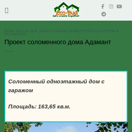
Skip
to
content
ДОМА 100-200 КВ.М.
,
ОДНОЭТАЖНЫЕ ДОМА
,
ПРОЕКТЫ
,
ПРОЕКТЫ В
РАЗРАБОТКЕ
Проект соломенного дома Адамант
Соломенный одноэтажный дом с
гаражом
Площадь: 163,65 кв.м.