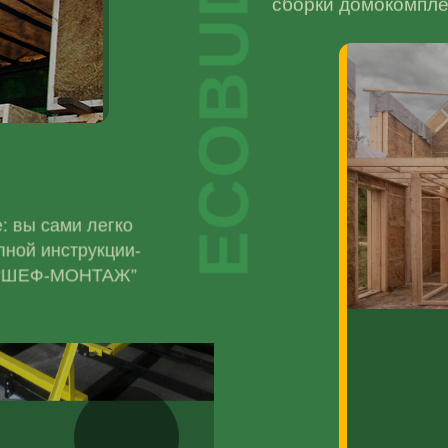
ECOBUD
сборки домокомпле
: вы сами легко
пной инструкции-
ой “ШЕФ-МОНТАЖ”