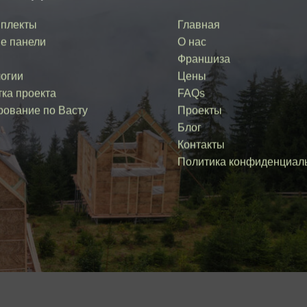
плекты
Главная
е панели
О нас
Франшиза
логии
Цены
ка проекта
FAQs
рование по Васту
Проекты
Блог
Контакты
Политика конфиденциал