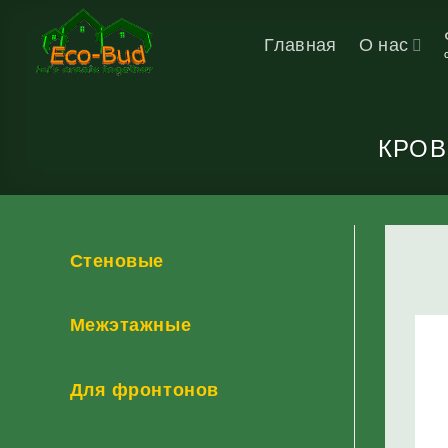
Skip
to
Главная
О нас
content
КРОВ
Стеновые
Межэтажные
Для фронтонов