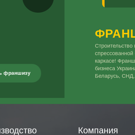
ФРАН
Строительство 
спрессованной
каркасе! Франш
бизнеса Украин
ь франшизу
Беларусь, СНД,
зводство
Компания