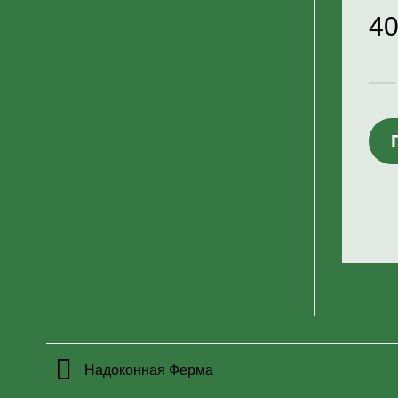
4
Надоконная Ферма